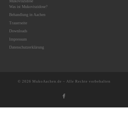
Mukoviszidose
Was ist Mukoviszidose?
Behandlung in Aachen
Trauerseite
Downloads
Impressum
Datenschutzerklärung
© 2026
MukoAachen.de
– Alle Rechte vorbehalten