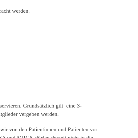
racht werden.
ervieren. Grundsätzlich gilt eine 3-
itglieder vergeben werden.
rdsee
ir von den Patientinnen und Patienten vor
RSA und MRGN dürfen derzeit nicht in die