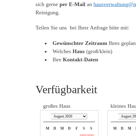
sich gerne
per E-Mail
an
hausverwaltung@m
Reinigung.
Teilen Sie uns bei Ihrer Anfrage bitte mit:
Gewünschter Zeitraum
Ihres geplan
Welches
Haus
(groß/klein)
Ihre
Kontakt-Daten
Verfügbarkeit
großes Haus
kleines Ha
M
D
M
D
F
S
S
M
D
M