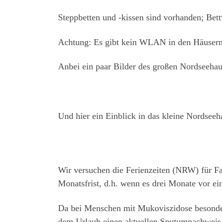
Steppbetten und -kissen sind vorhanden; Bet
Achtung: Es gibt kein WLAN in den Häusern
Anbei ein paar Bilder des großen Nordseehau
Und hier ein Einblick in das kleine Nordseeh
Wir versuchen die Ferienzeiten (NRW) für Fam
Monatsfrist, d.h. wenn es drei Monate vor ei
Erho
Da bei Menschen mit Mukoviszidose besonder
dem Urlaub einen aktuellen Sputumnachweis, 