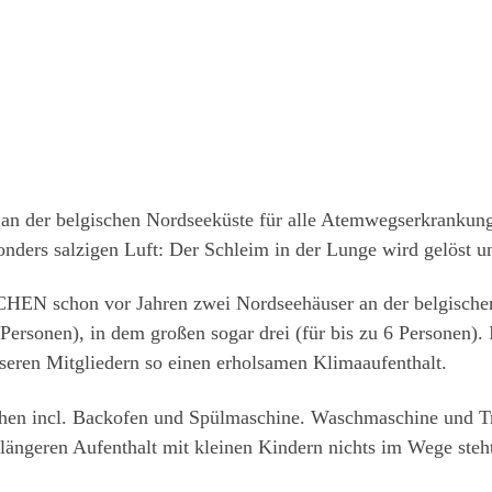
 an der belgischen Nordseeküste für alle Atemwegserkrankungen
WAS IST MUKOVISZIDOSE?
ders salzigen Luft: Der Schleim in der Lunge wird gelöst u
HEN schon vor Jahren zwei Nordseehäuser an der belgischen
 Personen), in dem großen sogar drei (für bis zu 6 Personen).
eren Mitgliedern so einen erholsamen Klimaaufenthalt.
chen incl. Backofen und Spülmaschine. Waschmaschine und Tr
ängeren Aufenthalt mit kleinen Kindern nichts im Wege steht