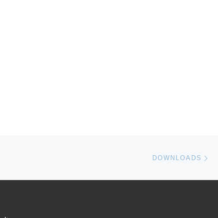
Nä
DOWNLOADS