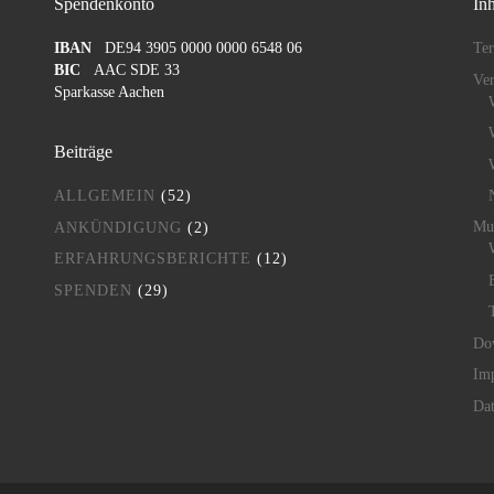
Spendenkonto
Inh
IBAN
DE94 3905 0000 0000 6548 06
Te
BIC
AAC SDE 33
Ver
Sparkasse Aachen
Beiträge
ALLGEMEIN
(52)
Mu
ANKÜNDIGUNG
(2)
ERFAHRUNGSBERICHTE
(12)
SPENDEN
(29)
Do
Im
Dat