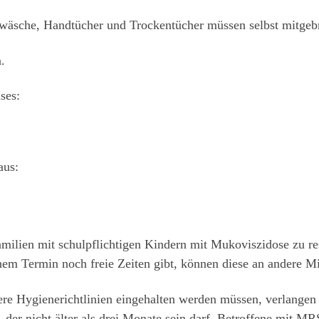
twäsche, Handtücher und Trockentücher müssen selbst mitgeb
.
BEHANDLUNG IN AACHEN
ses:
aus:
ilien mit schulpflichtigen Kindern mit Mukoviszidose zu res
nem Termin noch freie Zeiten gibt, können diese an andere M
lung an der No
e Hygienerichtlinien eingehalten werden müssen, verlangen w
der nicht älter als drei Monate sein darf. Betroffene mit M