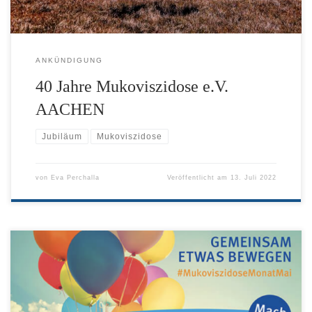
ANKÜNDIGUNG
40 Jahre Mukoviszidose e.V.
AACHEN
Jubiläum
Mukoviszidose
von
Eva Perchalla
Veröffentlicht am
13. Juli 2022
Unser Bundesverband hat dieses Jahr dazu aufgerufen, den Monat