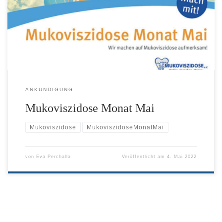
Mai als Aufmerksamkeitsmonat für Mukoviszidose zu begehen.
Wir sind dabei.
ANKÜNDIGUNG
Mukoviszidose Monat Mai
Mukoviszidose
MukoviszidoseMonatMai
von
Eva Perchalla
Veröffentlicht am
4. Mai 2022