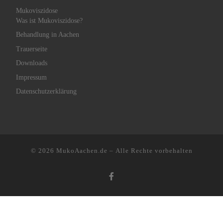
Mukoviszidose
Was ist Mukoviszidose?
Behandlung in Aachen
Trauerseite
Downloads
Impressum
Datenschutzerklärung
© 2026
MukoAachen.de
– Alle Rechte vorbehalten