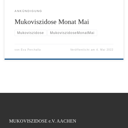
ANKÜNDIGUNG
Mukoviszidose Monat Mai
Mukoviszidose
MukoviszidoseMonatMai
von
Eva Perchalla
Veröffentlicht am
4. Mai 2022
MUKOVISZIDOSE e.V. AACHEN