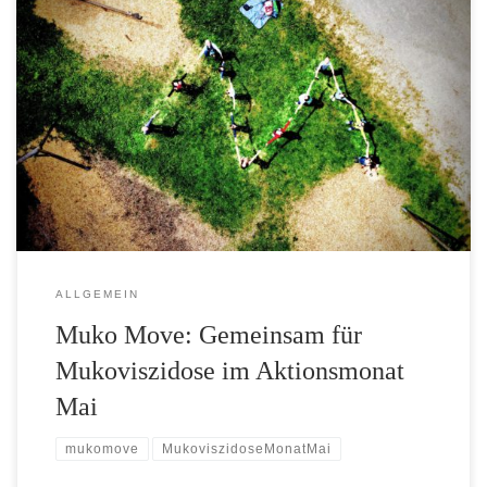
Wir haben uns mit einer Wanderung am muko.move beteiligt. Im
Aktionsmonat Mai wollen wir so auf Mukoviszidose aufmerksam
machen.
ALLGEMEIN
Muko Move: Gemeinsam für
Mukoviszidose im Aktionsmonat
Mai
mukomove
MukoviszidoseMonatMai