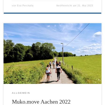
von
Eva Perchalla
Veröffentlicht am
21. Mai 2023
Wir beteiligen uns bei der Mitmach-Aktion Muko.move mit einer
Wanderung. Bei bestem Wetter machen wir so auf Mukoviszidose
aufmerksam.
ALLGEMEIN
Muko.move Aachen 2022