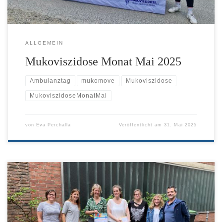
ALLGEMEIN
Mukoviszidose Monat Mai 2025
Ambulanztag
mukomove
Mukoviszidose
MukoviszidoseMonatMai
von
Eva Perchalla
Veröffentlicht am
31. Mai 2025
Im Mukoviszidose Monat Mai haben wir uns im Rahmen des
Ambulanztages am 15. Mai 2024 ganz herzlich bei Ärztinnen und
Ärzten, Physiotherapeutinnen und -therapeuten,