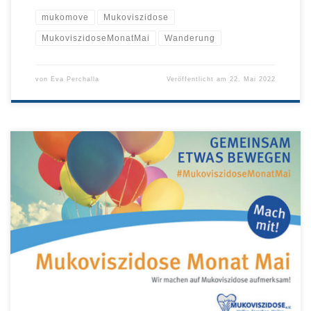
mukomove
Mukoviszidose
MukoviszidoseMonatMai
Wanderung
von
Eva Perchalla
Veröffentlicht am
22. Mai 2022
Unser Bundesverband hat dieses Jahr dazu aufgerufen, den Monat
Mai als Aufmerksamkeitsmonat für Mukoviszidose zu begehen.
Wir sind dabei.