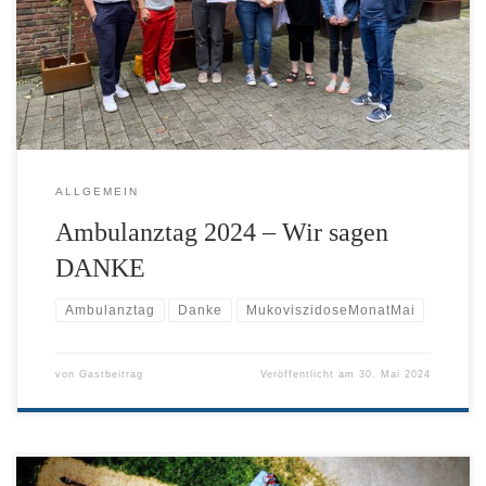
Ernährungsberaterinnen und -beratern, psychologischen
Fachkräften, Pflegekräften und allen anderen, die sich für
Menschen mit Mukoviszidose einsetzen, bedankt.
ALLGEMEIN
Ambulanztag 2024 – Wir sagen
DANKE
Ambulanztag
Danke
MukoviszidoseMonatMai
von
Gastbeitrag
Veröffentlicht am
30. Mai 2024