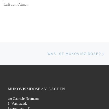
Luft zum Atmen
Beitragsnavigation
Nä
WAS IST MUKOVISZIDOSE?
MUKOVISZIDOSE e.V. AACHEN
c/o Gabriele Neumann
1. Vorsitzende
Laurentiusstr. 11