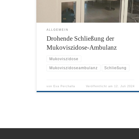
laufende und wichtige Anlaufstelle für Menschen mit
Mukoviszidose im Aachener Raum zu […]
ALLGEMEIN
Drohende Schließung der
Mukoviszidose-Ambulanz
Mukoviszidose
Mukoviszidoseambulanz
Schließung
von
Eva Perchalla
Veröffentlicht am
12. Juli 2024