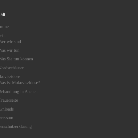
alt
rmine
ein
Wer wir sind
Was wir tun
Was Sie tun können
Nordseehäuser
koviszidose
Was ist Mukoviszidose?
Behandlung in Aachen
Trauerseite
wnloads
pressum
enschutzerklärung