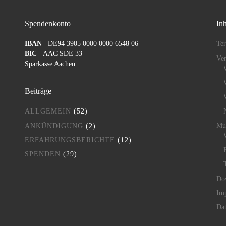
Spendenkonto
Inh
IBAN
DE94 3905 0000 0000 6548 06
Te
BIC
AAC SDE 33
Ver
Sparkasse Aachen
Beiträge
ALLGEMEIN
(52)
Mu
ANKÜNDIGUNG
(2)
ERFAHRUNGSBERICHTE
(12)
SPENDEN
(29)
Do
Im
Dat