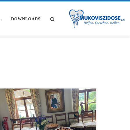
Search
DOWNLOADS
Wir haben ein Treffen für Eltern aus der Gründerzeit
angeboten, um den ehemaligen Aktiven für ihre frühe
wichtige Arbeit zu danken.