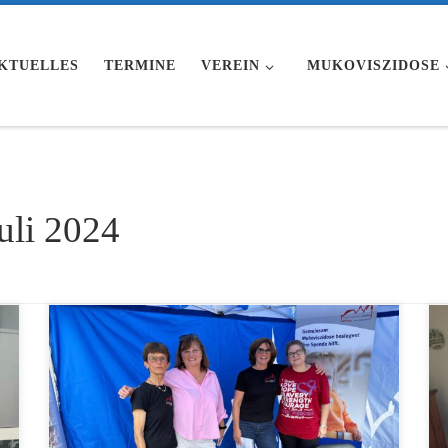
KTUELLES
TERMINE
VEREIN
MUKOVISZIDOSE
uli 2024
Am 23.06.2024 fand der Aktionstag "Aachen zeigt
Engagement" statt. Auch wir waren mit einem
Informationsstand dabei.