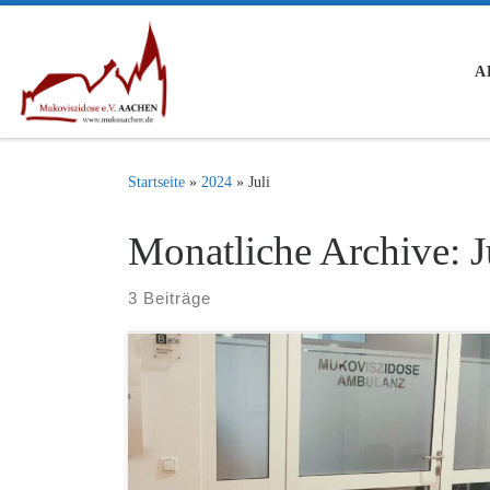
Zum Inhalt springen
A
Startseite
»
2024
»
Juli
Monatliche Archive:
J
3 Beiträge
Der Mukoviszidose-Ambulanz für Erwachsene im
Luisenhospital Aachen droht derzeit die Schließung.
Unser Vorstand wurde am 25.06.2024 von Dipl.-
Betriebswirt Ralf Wenzel (Vorstandsvorsitzender
Luisenhospital) davon in Kenntnis gesetzt! Wir sind
schockiert und werden alles dafür tun, um diese so gut