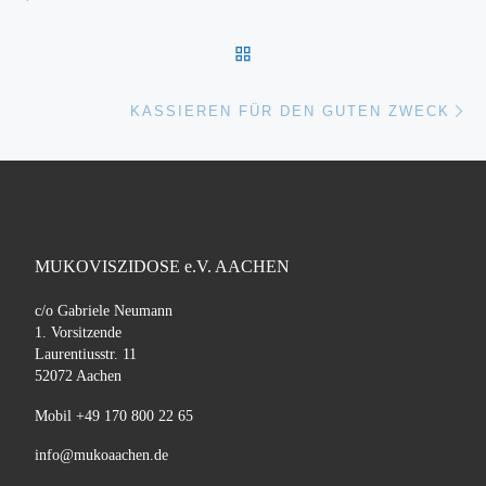
ZURÜCK ZUR BEITRAGSL
Nä
KASSIEREN FÜR DEN GUTEN ZWECK
MUKOVISZIDOSE e.V. AACHEN
c/o Gabriele Neumann
1. Vorsitzende
Laurentiusstr. 11
52072 Aachen
Mobil +49 170 800 22 65
info@mukoaachen.de