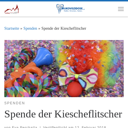
Zum Inhalt springen
Me
Startseite
»
Spenden
»
Spende der Kiescheflitscher
SPENDEN
Spende der Kiescheflitscher
von
Eva Perchalla
|
Veröffentlicht am
12. Februar 2018