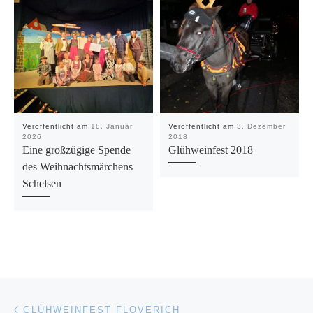
Veröffentlicht am
18. Januar
Veröffentlicht am
3. Dezember
2026
2018
Eine großzügige Spende
Glühweinfest 2018
des Weihnachtsmärchens
Schelsen
Beitragsnavigation
Vorheriger Beitrag
GLÜHWEINFEST FLOVERICH