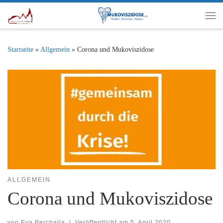
Zum Inhalt springen
Me
Startseite
»
Allgemein
»
Corona und Mukoviszidose
ALLGEMEIN
Corona und Mukoviszidose
von
Eva Perchalla
|
Veröffentlicht am
5. April 2020