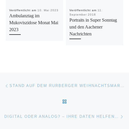
Veröffentlicht am
10. Mai 2023
Veröffentlicht am
11.
September 2018
Ambulanztag im
Portraits in Super Sonntag
Mukoviszidose Monat Mai
und den Aachener
2023
Nachrichten
Beitragsnavigation
Vorheriger Beitrag
STAND AUF DEM RURBERGER WEIHNACHTSMARKT
ZURÜCK ZUR BEITRAGSL
Nä
DIGITAL ODER ANALOG? – IHRE DATEN HELFEN UNS