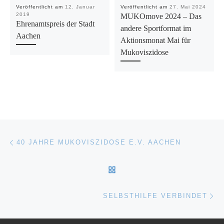
Veröffentlicht am
12. Januar
Veröffentlicht am
27. Mai 2024
2019
MUKOmove 2024 – Das
Ehrenamtspreis der Stadt
andere Sportformat im
Aachen
Aktionsmonat Mai für
Mukoviszidose
Beitragsnavigation
Vorheriger Beitrag
40 JAHRE MUKOVISZIDOSE E.V. AACHEN
ZURÜCK ZUR BEITRAGSL
Nä
SELBSTHILFE VERBINDET