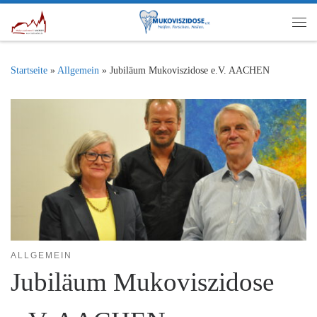
Zum Inhalt springen
Me
Startseite
»
Allgemein
»
Jubiläum Mukoviszidose e.V. AACHEN
ALLGEMEIN
Jubiläum Mukoviszidose